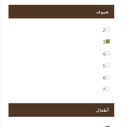
ضيوف
2
3
4
5
6
7
أطفال