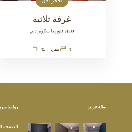
احجز الآن
غرفة ثلاثية
فندق فلوريدا سكوير دبي
3 مفرد
31
صالة عرض
روابط سري
الصفحة ال