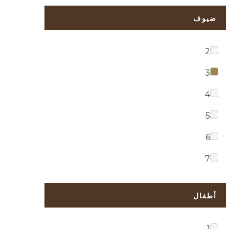
ضيوف
2
3
4
5
6
7
أطفال
1