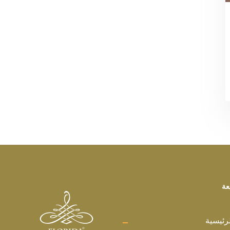
عة
رئيسية