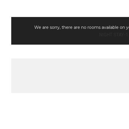
We are sorry, there are no rooms available on 
1-NIGHT STAY