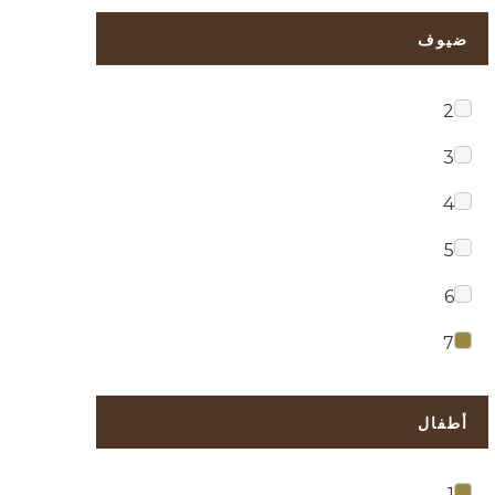
ضيوف
2
3
4
5
6
7
أطفال
1