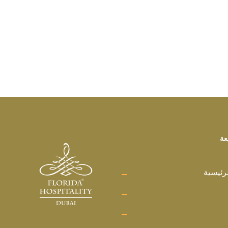
عة
رئيسية