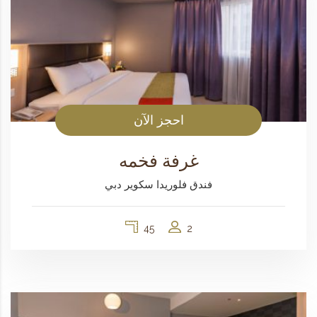
احجز الآن
غرفة فخمه
فندق فلوريدا سكوير دبي
45
2