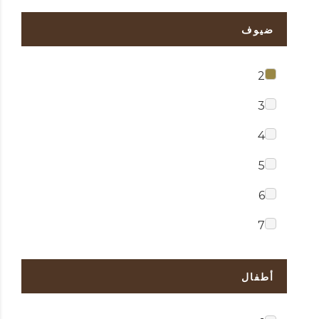
ضيوف
2
3
4
5
6
7
أطفال