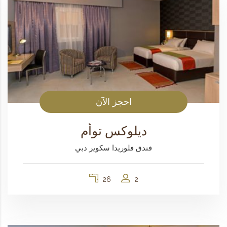
احجز الآن
ديلوكس توأم
فندق فلوريدا سكوير دبي
26
2