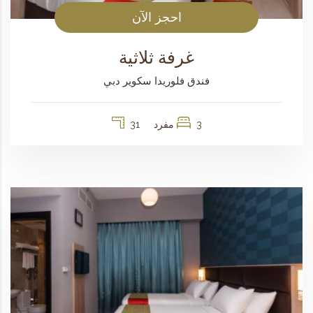
احجز الآن
غرفة ثلاثية
فندق فلوريدا سكوير دبي
3 مفرد
31