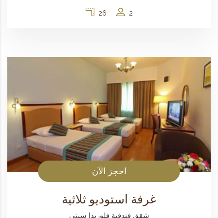
26
2
احجز الآن
غرفة استوديو ثلاثية
شقق فندقية فلوريدا سيتي