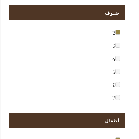
ضيوف
2
3
4
5
6
7
أطفال