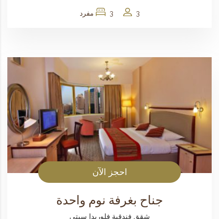
3
3 مفرد
احجز الآن
جناح بغرفة نوم واحدة
شقق فندقية فلوريدا سيتي