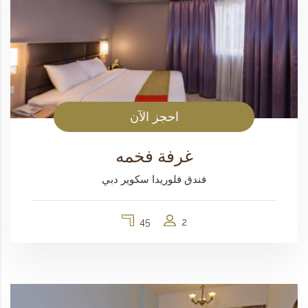
احجز الآن
غرفة فخمه
فندق فلوريدا سكوير دبي
45
2