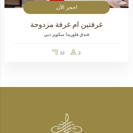
احجز الآن
غرفتين ام غرفة مزدوجة
فندق فلوريدا سكوير دبي
22
2