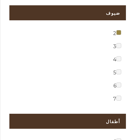
ضيوف
2
3
4
5
6
7
أطفال