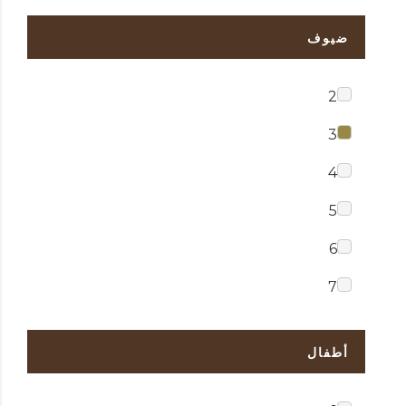
ضيوف
2
3
4
5
6
7
أطفال